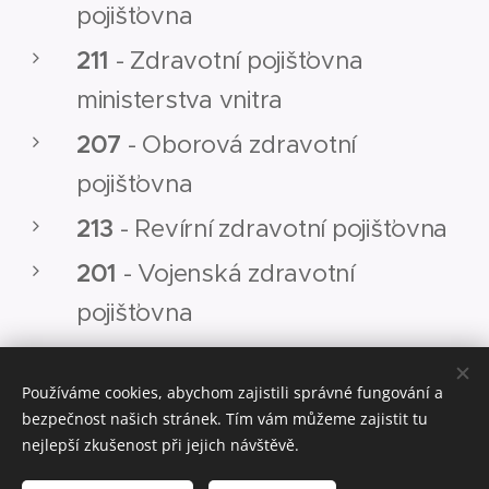
pojišťovna
211
- Zdravotní pojišťovna
ministerstva vnitra
207
- Oborová zdravotní
pojišťovna
213
- Revírní zdravotní pojišťovna
201
- Vojenská zdravotní
pojišťovna
Používáme cookies, abychom zajistili správné fungování a
bezpečnost našich stránek. Tím vám můžeme zajistit tu
REVISUS s.r.o Třída Tomáše Bati 508, Zlín 760
01, +420
nejlepší zkušenost při jejich návštěvě.
737 151 679, IČ: 14
325977